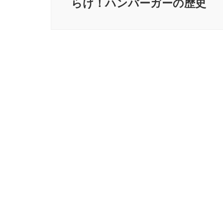
ゲ
らけ！ハンバーガーの歴史
ー
シ
ョ
ン