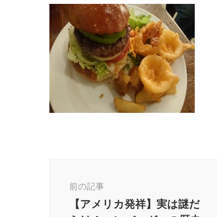
投
稿
前の記事
ナ
【アメリカ発祥】実は謎だ
ビ