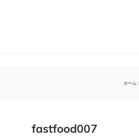
ホーム
/
fastfood007