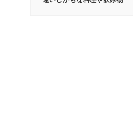
ゲ
ー
シ
ョ
ン