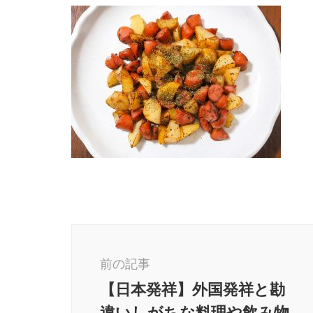
投
稿
前の記事
ナ
【日本発祥】外国発祥と勘
ビ
違いしがちな料理や飲み物