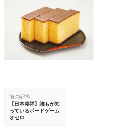
投
前の記事
稿
【日本発祥】誰もが知
ナ
っているボードゲーム
ビ
オセロ
ゲ