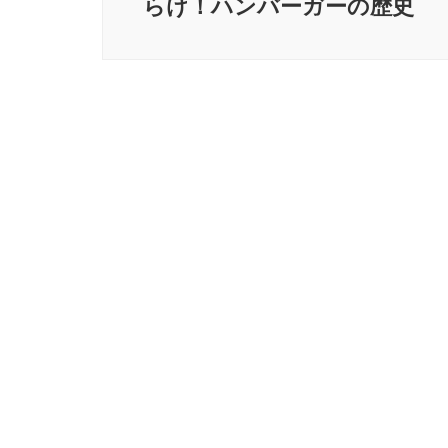
ゲ
らけ！ハンバーガーの歴史
ー
シ
ョ
ン