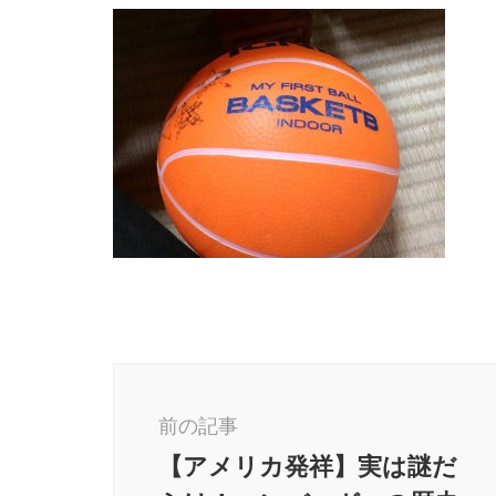
投
稿
前の記事
ナ
【アメリカ発祥】実は謎だ
ビ