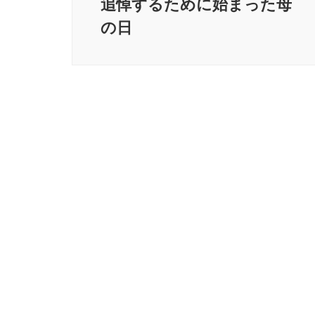
ゲ
追悼するために始まった母
ー
の日
シ
ョ
ン