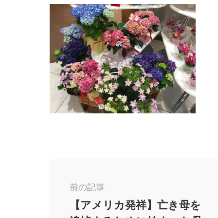
投
稿
前の記事
ナ
【アメリカ発祥】亡き母を
ビ