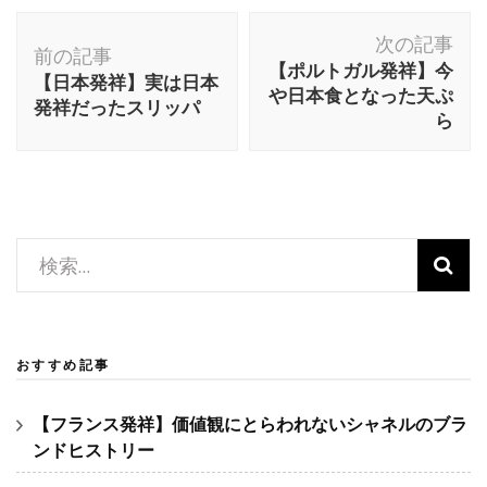
投
次の記事
稿
前の記事
【ポルトガル発祥】今
ナ
【日本発祥】実は日本
や日本食となった天ぷ
発祥だったスリッパ
ビ
ら
ゲ
ー
シ
ョ
検
ン
索:
おすすめ記事
【フランス発祥】価値観にとらわれないシャネルのブラ
ンドヒストリー